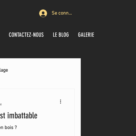
Se connecter
CONTACTEZ-NOUS
LE BLOG
GALERIE
lage
re
st imbattable
en bois ?