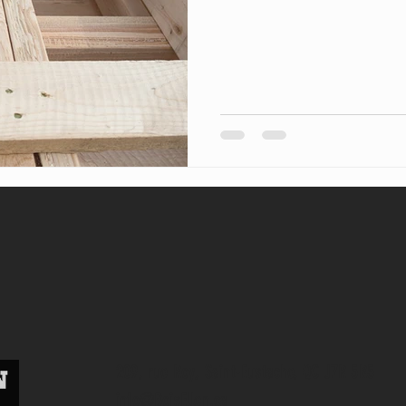
209, rue Roy, Saint-Eustache, QC J7R 5R5
info@BoisEllen.ca