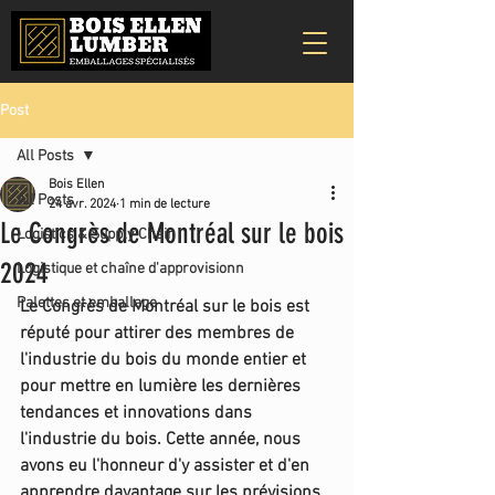
Post
All Posts
Bois Ellen
All Posts
24 avr. 2024
1 min de lecture
Le Congrès de Montréal sur le bois
Logistics & Supply Chain
2024
Logistique et chaîne d'approvisionn
Palettes et emballage
Le Congrès de Montréal sur le bois est 
réputé pour attirer des membres de 
l'industrie du bois du monde entier et 
pour mettre en lumière les dernières 
tendances et innovations dans 
l'industrie du bois. Cette année, nous 
avons eu l'honneur d'y assister et d'en 
apprendre davantage sur les prévisions 